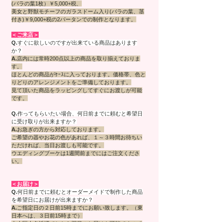
(バラの葉1枚）￥5,000+税、
美女と野獣モチーフのガラスドーム入り(バラの葉、茎
付き)￥9,000+税の2パータンでの制作となります。
＜ご来店＞
Q.
すぐに欲しいのですが出来ている商品はあります
か？
A.
店内には常時200点以上の商品を取り揃えておりま
す。
ほとんどの商品がｹｰｽに入っております。価格帯、色と
りどりのアレンジメントをご準備しております。
見て頂いた商品をラッピングしてすぐにお渡しが可能
です。
Q.
作ってもらいたい場合、何日前までに頼むと希望日
に受け取りが出来ますか？
A.
お急ぎの方から対応しております。
ご希望の器やお花の色があれば、
１～３時間お待ちい
ただければ
、当日お渡しも可能です。
ウエディングブーケは1週間前までにはご注文くださ
い。
＜お届け＞
Q.
何日前までに頼むとオーダーメイドで制作した商品
を希望日にお届けが出来ますか？
A.
ご指定日の２日前15時までにお願い致します。（東
日本へは、３日前15時まで）