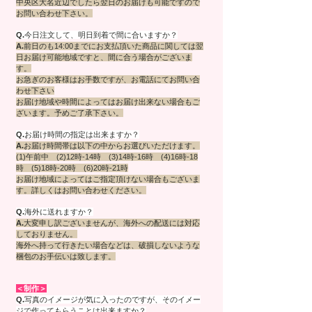
中央区大名近辺でしたら翌日のお届けも可能ですので
お問い合わせ下さい。
Q.
今日注文して、明日到着で間に合いますか？
A.
前日のも14:00までにお支払頂いた商品に関しては翌
日お届け可能地域ですと、間に合う場合がございま
す。
お急ぎのお客様はお手数ですが、お電話にてお問い合
わせ下さい
お届け地域や時間によってはお届け出来ない場合もご
ざいます。予めご了承下さい。
Q.
お届け時間の指定は出来ますか？
A.
お届け時間帯は以下の中からお選びいただけます。
(1)午前中 (2)12時-14時 (3)14時-16時 (4)16時-18
時 (5)18時-20時 (6)20時-21時
お届け地域によってはご指定頂けない場合もございま
す。詳しくはお問い合わせください。
Q.
海外に送れますか？
A.
大変申し訳ございませんが、海外への配送には対応
しておりません。
海外へ持って行きたい場合などは、破損しないような
梱包のお手伝いは致します。
＜制作＞
Q.
写真のイメージが気に入ったのですが、そのイメー
ジで作ってもらうことは出来ますか？