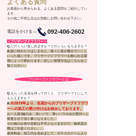
よくある質問
お客様から寄せられる、よくある質問をご紹介してい
ます。
その他ご不明な点はお気軽にお問い合わせ下さい。
092-406-2602
​電話をかける→
＜プリザーブドフラワー＞
Q.
どのくらい楽しめますか？どのくらいもちますか？
A.
急に枯れたりはしません
。徐々に色が褪せていくと
いった感じです。プ
リザーブドフラワーを飾られる環
境によって変わります。
詳しい管理方法はこちらをご
覧ください。
プリザーブドフラワーとは
Q.
もらった生花を持って行くと、プリザーブドにして
もらえますか？
​※2019年より、生花からのプリザーブドフラワ
A.
ーへの加工の受け付けはお休みしております。
お一人様1輪のみ、赤いバラ、青いバラのみの受付へと
変更させて頂く事となりました。
その他のお色や花材は不可となりますので、御来店の
際はご注意ください。。
基本料金、加工代を含めまして、ガラスのドーム入り