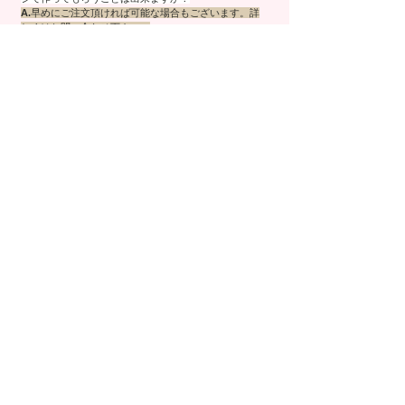
A.
早めにご注文頂ければ可能な場合もございます。詳
しくはお問い合わせ下さい。
『このイメージで、この価格で』といった内容でのご
注文も、可能な限り対応致しております。
Q.
他のお店のサイトや雑誌で気に入った商品があった
のですが、そのイメージで作れますか？
A.
早めにご注文頂ければ可能です。詳しくはお問い合
わせ下さい。
＜マナー＞
Q.
病院に入院している方に送りたいのですが気を付け
ることは？
A.
血の色を連想させる様な赤いお花を使ったデザイン
のものを避けましょう。
ご注文時に"お見舞い用"とご指定頂ければ、考慮しなが
ら制作させて頂きます。
割れ物の器がNGの病院もあるようです。プラスチック
製のドーム型アレンジメントがおすすめです。
Q.
お悔やみ用のときに気を付けることは？
A.
お亡くなりになられて時間が経ってない場合は、
白・グリーン系で制作します。
薔薇はトゲもので避けられるのが一般的です。
但し近年は、故人の方が好きだった色（花）を使った
り、ご遺族の方を励ます意味合いも込めて少し色味を